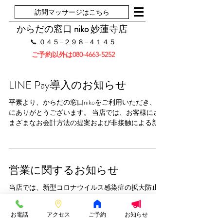
訪問マッサージはこちら
からだの窓口
niko
妙蓮寺店
​📞 ０４５−２９８−４１４５
ご予約以外は080-4663-5252
LINE Pay導入のお知らせ
平素より、からだの窓口nikoをご利用いただき、誠
にありがとうございます。 当店では、お客様にさ
まざまなお会計方法の提案および非接触による新
型コロナウイルス感染症対策のため、キャッシュ
レス決済導入を促進して参りました。 すでに店頭
では、PayPayがご利用可能ですが、8月1...
営業に関するお知らせ
当店では、新型コロナウイルス感染症の拡大防止
のため、関係諸機関から最新の情報の収集に努め
るとともに、感染予防・拡大防止のため、以下の
お電話
アクセス
ご予約
お知らせ